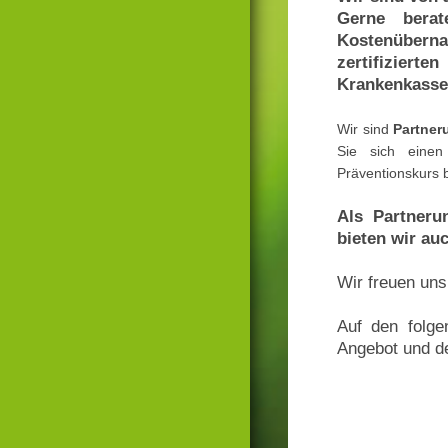
Gerne berat
Kostenüberna
zertifizie
Krankenkasse 
Wir sind
Partner
Sie sich einen
Präventionskurs 
Als Partneru
bieten wir au
Wir freuen uns
Auf den folge
Angebot und de