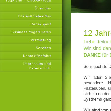
Yoga und IYENGAR-Yoga
Über uns
Pilates/PilatesPlus
Reha-Sport
12 Jah
Business Yoga/Pilates
Vermietung
Liebe Teilne
Wir sind dan
Services
DANKE
für 
Kontakt/Anfahrt
Impressum und
Sehr geehrte 
Datenschutz
Wir laden Sie
besondere H
Pilatesüben, u
sich zu entdec
Systhems ganz 
Wir sind von 