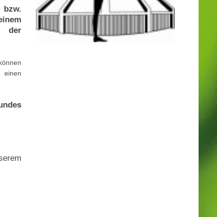
 bzw.
einem
e der
können
einen
undes
nserem