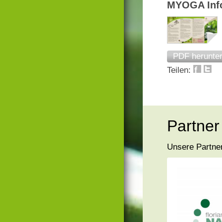
MYOGA Info
PDF herunter
Teilen:
Partner
Unsere Partner