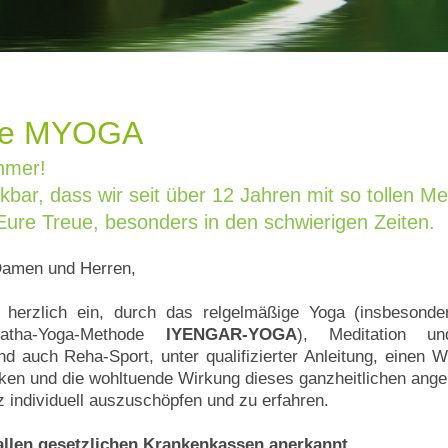
re MYOGA
hmer!
kbar, dass wir seit über 12 Jahren mit so tollen M
Eure Treue, besonders in den schwierigen Zeiten.
Damen und Herren,
 herzlich ein, durch das relgelmäßige Yoga (insbesonde
atha-Yoga-Methode
IYENGAR-YOGA
), Meditation und
nd auch Reha-Sport, unter qualifizierter Anleitung, einen W
ken und die wohltuende Wirkung dieses ganzheitlichen ange
individuell auszuschöpfen und zu erfahren.
allen gesetzlichen Krankenkassen anerkannt.