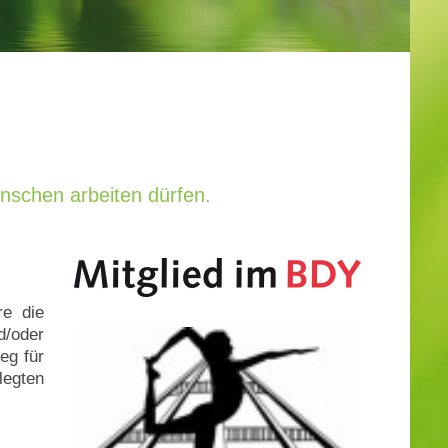
enschen arbeiten dürfen.
re die
/oder
eg für
legten