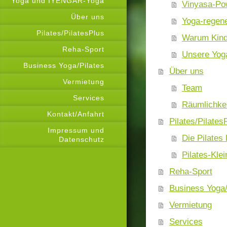
Yoga und IYENGAR-Yoga
Vinyasa-Po
Über uns
Yoga-regene
Pilates/PilatesPlus
Warum Kind
Reha-Sport
Unsere Yog
Business Yoga/Pilates
Über uns
Vermietung
Team
Services
Räumlichke
Kontakt/Anfahrt
Pilates/Pilates
Impressum und
Die Pilates
Datenschutz
Pilates-Kle
Reha-Sport
Business Yoga/
Vermietung
Services