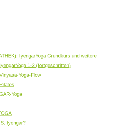
EK): IyengarYoga Grundkurs und weitere
IyengarYoga 1-2 (fortgeschritten)
 Vinyasa-Yoga-Flow
Pilates
NGAR-Yoga
YOGA
.S. Iyengar?