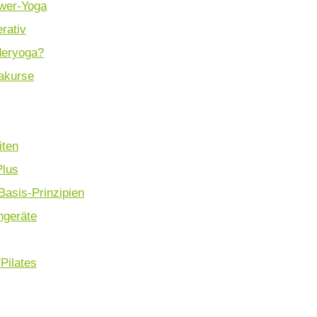
wer-Yoga
rativ
eryoga?
akurse
iten
Plus
 Basis-Prinzipien
ingeräte
Pilates